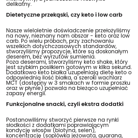
delikatny.
Dietetyczne przekąski, czy keto i low carb
Nasze wieloletnie doświadczenie przełożyliśmy
na nowy, nieznany nam obszar - keto oraz low
carb. Po wielu próbach, przy zachowaniu
wszelkich dotychczasowych standardów,
stworzyliśmy propozycje, które są doskonałym
deserem, bez wyrzutów sumienia.
Poza deserami, stworzyliśmy keto shake, który
jest szybkim posiłkiem gotowym w kilka sekund.
Dodatkowo keto białka uzupełniają dietę keto o
odpowiednią ilość białka, a szeroki wachlarz
MCT (dostępny w 3 smakach w formie proszku
oraz w płynie) pozwala na bieżąco uzupełniać
zapasy energii.
Funkcjonalne snacki, czyli ekstra dodatki
Postanowiliśmy stworzyć pierwsze na rynki
słodkości z dodatkami poprawiającym
kondycję włosów (biotyna, selen),
koncentrację (soplówka jeżowata, guarana,