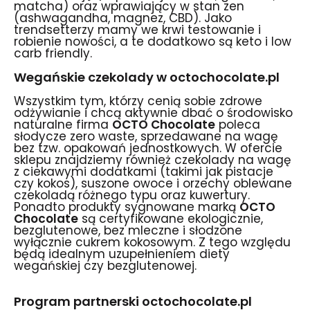
matcha) oraz wprawiający w stan zen
(ashwagandha, magnez, CBD). Jako
trendsetterzy mamy we krwi testowanie i
robienie nowości, a te dodatkowo są keto i low
carb friendly.
Wegańskie czekolady w octochocolate.pl
Wszystkim tym, którzy cenią sobie zdrowe
odżywianie i chcą aktywnie dbać o środowisko
naturalne firma
OCTO Chocolate
poleca
słodycze zero waste, sprzedawane na wagę
bez tzw. opakowań jednostkowych. W ofercie
sklepu znajdziemy również czekolady na wagę
z ciekawymi dodatkami (takimi jak pistacje
czy kokos), suszone owoce i orzechy oblewane
czekoladą różnego typu oraz kuwertury.
Ponadto produkty sygnowane marką
OCTO
Chocolate
są certyfikowane ekologicznie,
bezglutenowe, bez mleczne i słodzone
wyłącznie cukrem kokosowym. Z tego względu
będą idealnym uzupełnieniem diety
wegańskiej czy bezglutenowej.
Program partnerski octochocolate.pl