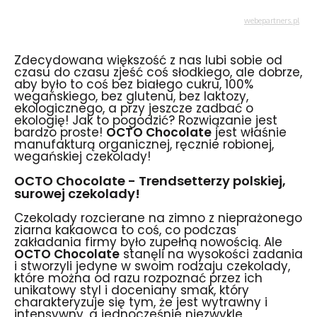
Zdecydowana większość z nas lubi sobie od
czasu do czasu zjeść coś słodkiego, ale dobrze,
aby było to coś bez białego cukru, 100%
wegańskiego, bez glutenu, bez laktozy,
ekologicznego, a przy jeszcze zadbać o
ekologię! Jak to pogodzić? Rozwiązanie jest
bardzo proste!
OCTO Chocolate
jest właśnie
manufakturą organicznej, ręcznie robionej,
wegańskiej czekolady!
OCTO Chocolate
- Trendsetterzy polskiej,
surowej czekolady!
Czekolady rozcierane na zimno z nieprażonego
ziarna kakaowca to coś, co podczas
zakładania firmy było zupełną nowością. Ale
OCTO Chocolate
stanęli na wysokości zadania
i stworzyli jedyne w swoim rodzaju czekolady,
które można od razu rozpoznać przez ich
unikatowy styl i doceniany smak, który
charakteryzuje się tym, że jest wytrawny i
intensywny, a jednocześnie niezwykle