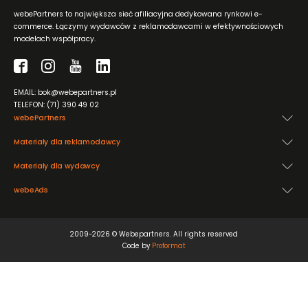
webePartners to największa sieć afiliacyjna dedykowana rynkowi e-
commerce. Łączymy wydawców z reklamodawcami w efektywnościowych
modelach współpracy.
EMAIL: bok@webepartners.pl
TELEFON: (71) 390 49 02
webePartners
Materiały dla reklamodawcy
Materiały dla wydawcy
webeAds
2009-2026 © Webepartners. All rights reserved
Code by
Proformat