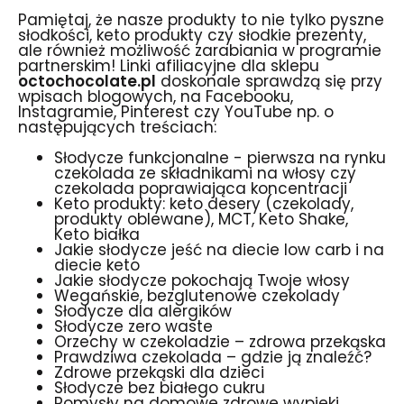
Pamiętaj, że nasze produkty to nie tylko pyszne
słodkości, keto produkty czy słodkie prezenty,
ale również możliwość zarabiania w programie
partnerskim! Linki afiliacyjne dla sklepu
octochocolate.pl
doskonale sprawdzą się przy
wpisach blogowych, na Facebooku,
Instagramie, Pinterest czy YouTube np. o
następujących treściach:
Słodycze funkcjonalne - pierwsza na rynku
czekolada ze składnikami na włosy czy
czekolada poprawiająca koncentracji
Keto produkty: keto desery (czekolady,
produkty oblewane), MCT, Keto Shake,
Keto białka
Jakie słodycze jeść na diecie low carb i na
diecie keto
Jakie słodycze pokochają Twoje włosy
Wegańskie, bezglutenowe czekolady
Słodycze dla alergików
Słodycze zero waste
Orzechy w czekoladzie – zdrowa przekąska
Prawdziwa czekolada – gdzie ją znaleźć?
Zdrowe przekąski dla dzieci
Słodycze bez białego cukru
Pomysły na domowe zdrowe wypieki