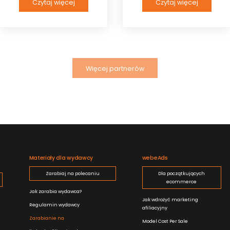
Czytaj więcej
Czytaj więcej
Więcej partnerów
Materiały dla wydawcy
webeAds
Zarabiaj na polecaniu
Dla początkujących
ecommerce
Jak zarabia wydawca?
Jak wdrożyć marketing
Regulamin wydawcy
afiliacyjny
Zarabianie na
Model Cost Per Sale