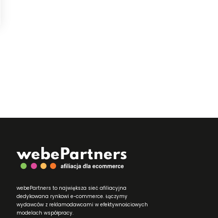
webePartners to największa sieć afiliacyjna
dedykowana rynkowi e-commerce. Łączymy
wydawców z reklamodawcami w efektywnościowych
modelach współpracy.