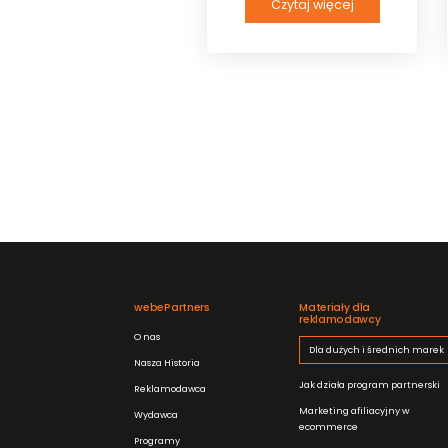
Czytaj więcej
webePartners
Materiały dla
reklamodawcy
O nas
Dla dużych i średnich marek
Nasza Historia
Jak działa program partnerski
Reklamodawca
Marketing afiliacyjny w
Wydawca
ecommerce
Programy