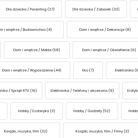
Dla dziecka / Parenting (27)
Dla dziecka / Zabawki (33)
m i wnętrze / Budownictwo (4)
Dom i wnętrze / Dekoracje (8)
Dom i wnętrze / Meble (58)
Dom i wnętrze / Oświetlenie (6)
Dom i wnętrze / Wyposażenie (44)
Eko (7)
Elektronika (
onika / Sprzęt RTV (16)
Elektronika / Telefony i akcesoria (9)
Erotyk
Hobby / Ezoteryka (3)
Hobby / Gadżety (52)
Hobby
Książki, muzyka, film (32)
Książki, muzyka, film / Filmy (3)