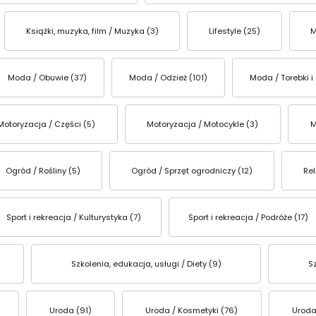
Książki, muzyka, film / Muzyka (3)
Lifestyle (25)
M
Moda / Obuwie (37)
Moda / Odzież (101)
Moda / Torebki i
Motoryzacja / Części (5)
Motoryzacja / Motocykle (3)
M
Ogród / Rośliny (5)
Ogród / Sprzęt ogrodniczy (12)
Rel
Sport i rekreacja / Kulturystyka (7)
Sport i rekreacja / Podróże (17)
Szkolenia, edukacja, usługi / Diety (9)
Sz
Uroda (91)
Uroda / Kosmetyki (76)
Uroda