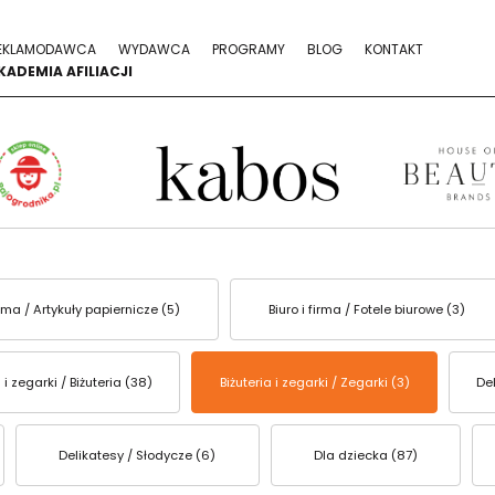
EKLAMODAWCA
WYDAWCA
PROGRAMY
BLOG
KONTAKT
KADEMIA AFILIACJI
firma / Artykuły papiernicze (5)
Biuro i firma / Fotele biurowe (3)
a i zegarki / Biżuteria (38)
Biżuteria i zegarki / Zegarki (3)
Del
Delikatesy / Słodycze (6)
Dla dziecka (87)