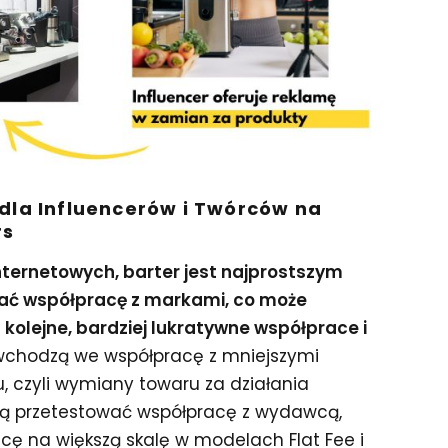
la Influencerów i Twórców na
rs
nternetowych, barter jest najprostszym
ać współpracę z markami, co może
a kolejne, bardziej lukratywne współprace i
 wchodzą we współpracę z mniejszymi
, czyli wymiany towaru za działania
gą przetestować współpracę z wydawcą,
cę na większą skalę w modelach Flat Fee i