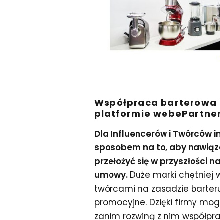
Współpraca barterowa d
platformie webePartne
Dla Influencerów i Twórców i
sposobem na to, aby nawiąz
przełożyć się w przyszłości n
umowy.
Duże marki chętniej
twórcami na zasadzie barteru
promocyjne. Dzięki firmy mo
zanim rozwiną z nim współpra