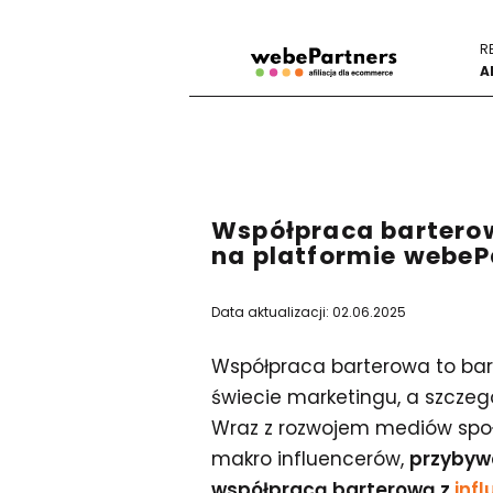
R
A
Współpraca barterow
na platformie webeP
Data aktualizacji: 02.06.2025
Współpraca barterowa to ba
świecie marketingu, a szczeg
Wraz z rozwojem mediów społe
makro influencerów,
przybyw
współpracą barterową z
inf