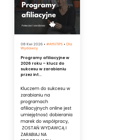
08 Kwi 2026
•
#affilTIPS
•
Dla
Wydawcy
Programy afiliacyjne w
2026 roku – klucz do
sukcesu w zarabianiu
przez int...
Kluczem do sukcesu w
zarabianiu na
programach
afiliacyjnych online jest
umiejętnosć dobierania
marek do współpracy,
ZOSTAŃ WYDAWCĄ I
ZARABIAJ NA