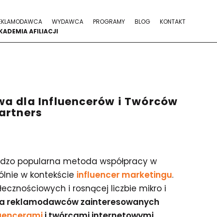
EKLAMODAWCA
WYDAWCA
PROGRAMY
BLOG
KONTAKT
KADEMIA AFILIACJI
a dla Influencerów i Twórców
artners
rdzo popularna metoda współpracy w
ólnie w kontekście
influencer marketingu
.
cznościowych i rosnącej liczbie mikro i
a reklamodawców zainteresowanych
luencerami
i twórcami internetowymi.