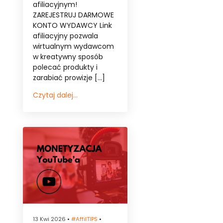
afiliacyjnym!
ZAREJESTRUJ DARMOWE
KONTO WYDAWCY Link
afiliacyjny pozwala
wirtualnym wydawcom
w kreatywny sposób
polecać produkty i
zarabiać prowizje […]
Czytaj dalej...
13 Kwi 2026
•
#affilTIPS
•