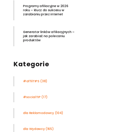
Programy afiliacyjne w 2026
roku – klucz do sukcesu w
zarabianiu przez internet
Generator linków afiliacyjnych –
jak zarabiać na polecaniu
produktów
Kategorie
#affilTIPS
(38)
#socialTIP
(17)
dla Reklamodawcy
(104)
dla Wydawcy
(165)