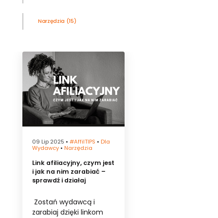
Narzędzia
(15)
09 Lip 2025
•
#affilTIPS
•
Dla
Wydawcy
•
Narzędzia
Link afiliacyjny, czym jest
i jak na nim zarabiać –
sprawdź i działaj
Zostań wydawcą i
zarabiaj dzięki linkom