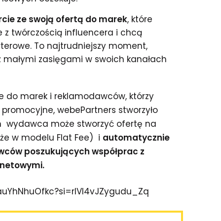
rcie ze swoją ofertą do marek
, które
z twórczością influencera i chcą
terowe. To najtrudniejszy moment,
z małymi zasięgami w swoich kanałach
e do marek i reklamodawców, którzy
promocyjne, webePartners stworzyło
m
wydawca może stworzyć ofertę na
że w modelu Flat Fee) i
automatycznie
wców poszukujących współprac z
rnetowymi.
/auYhNhuOfkc?si=rIVI4vJZygudu_Zq