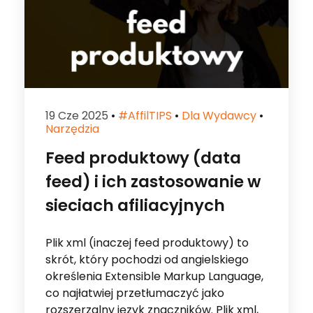
19 Cze 2025
•
#affilTIPS
•
Dla Wydawcy
•
Narzędzia
Feed produktowy (data
feed) i ich zastosowanie w
sieciach afiliacyjnych
Plik xml (inaczej feed produktowy) to
skrót, który pochodzi od angielskiego
określenia Extensible Markup Language,
co najłatwiej przetłumaczyć jako
rozszerzalny język znaczników. Plik xml,