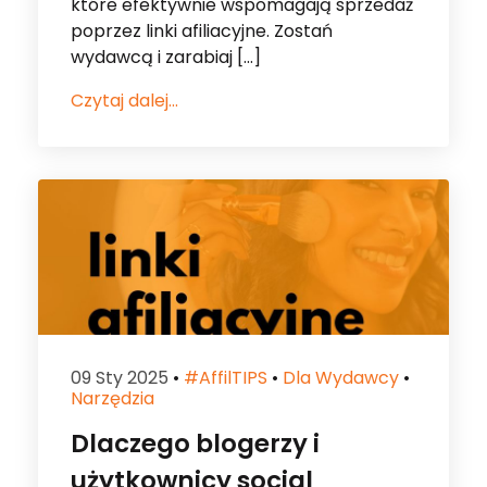
które efektywnie wspomagają sprzedaż
poprzez linki afiliacyjne. Zostań
wydawcą i zarabiaj […]
Czytaj dalej...
09 Sty 2025
•
#affilTIPS
•
Dla Wydawcy
•
Narzędzia
Dlaczego blogerzy i
użytkownicy social