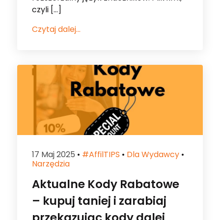
czyli […]
Czytaj dalej...
17 Maj 2025
•
#affilTIPS
•
Dla Wydawcy
•
Narzędzia
Aktualne Kody Rabatowe
– kupuj taniej i zarabiaj
przekazując kody dalej