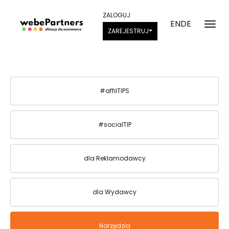
ZALOGUJ
EN
DE
ZAREJESTRUJ
#affilTIPS
#socialTIP
dla Reklamodawcy
dla Wydawcy
Narzędzia