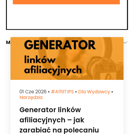
Materiały dla wydawcy
01 Cze 2026
•
#affilTIPS
•
Dla Wydawcy
•
Narzędzia
Generator linków
afiliacyjnych – jak
zarabiać na polecaniu