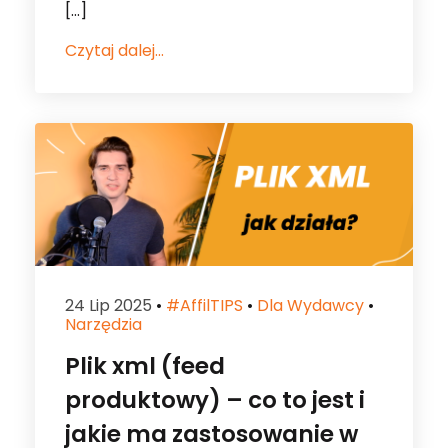
[…]
Czytaj dalej...
24 Lip 2025
•
#affilTIPS
•
Dla Wydawcy
•
Narzędzia
Plik xml (feed
produktowy) – co to jest i
jakie ma zastosowanie w