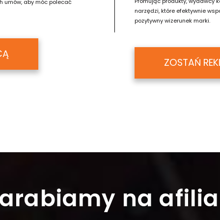
Promując produkty, wydawcy kor
ych umów, aby móc polecać
narzędzi, które efektywnie w
pozytywny wizerunek marki.
CĄ
ZOSTAŃ RE
arabiamy na afilia