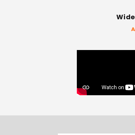
Wide
A