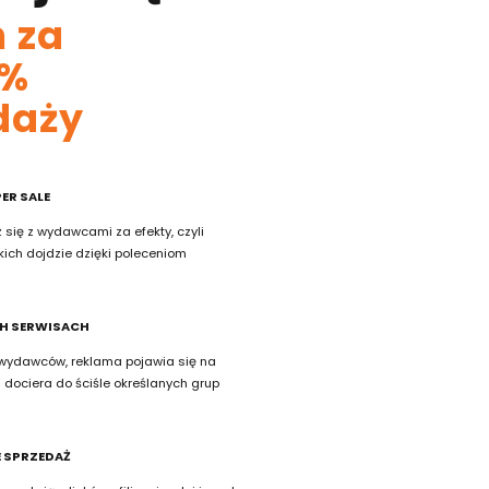
 za
 %
daży
ER SALE
się z wydawcami za efekty, czyli
kich dojdzie dzięki poleceniom
H SERWISACH
 wydawców, reklama pojawia się na
 dociera do ściśle określanych grup
 SPRZEDAŻ