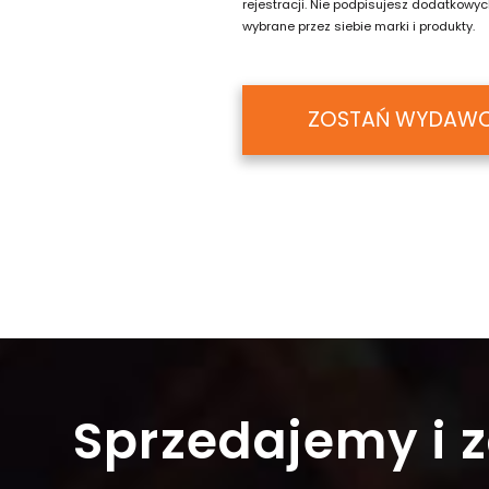
rejestracji. Nie podpisujesz dodatkow
wybrane przez siebie marki i produkty.
ZOSTAŃ WYDAW
Sprzedajemy i z