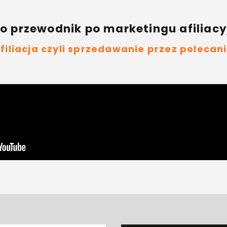
o przewodnik po marketingu afiliac
filiacja czyli sprzedawanie przez polecan