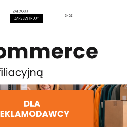
ZALOGUJ
EN
DE
ZAREJESTRUJ
e-commerce
iliacyjną
DLA
REKLAMODAWCY