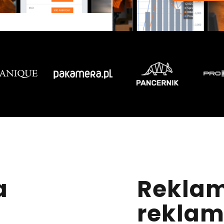
a
Rekla
reklam