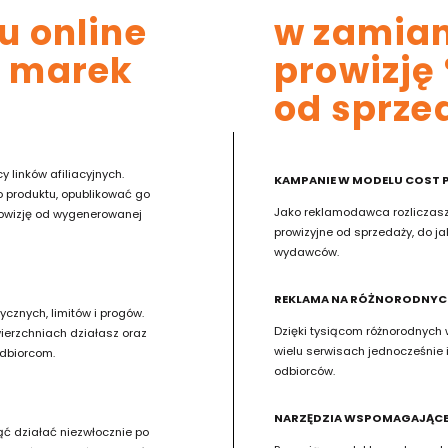
u online
w zamian
i marek
prowizję
od sprze
 linków afiliacyjnych.
KAMPANIE W MODELU COST P
 produktu, opublikować go
Jako reklamodawca rozliczasz 
prowizję od wygenerowanej
prowizyjne od sprzedaży, do ja
wydawców.
REKLAMA NA RÓŻNORODNYC
ycznych, limitów i progów.
Dzięki tysiącom różnorodnych
ierzchniach działasz oraz
wielu serwisach jednocześnie i
odbiorcom.
odbiorców.
NARZĘDZIA WSPOMAGAJĄCE
ć działać niezwłocznie po