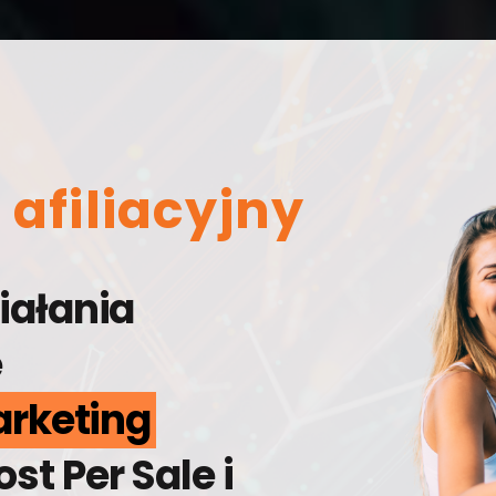
afiliacyjny
iałania
e
arketing
t Per Sale i