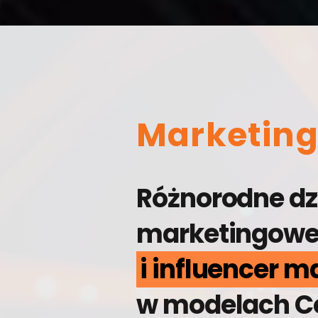
Marketing 
Różnorodne dz
marketingow
i influencer m
w modelach Cos