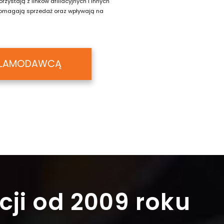
zystają z linków afiliacyjnych i innych
spomagają sprzedaż oraz wpływają na
KLAMODAWCĄ
cji
od 2009 roku