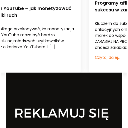
Programy afiliacyjne w 2026 roku – klucz do
sukcesu w zarabianiu przez int...
Kluczem do sukcesu w zarabianiu na programach
afiliacyjnych online jest umiejętnosć dobierania
marek do współpracy, ZOSTAŃ WYDAWCĄ I
ZARABIAJ NA PROGRAMACH AFILIACYJNYCH Jeśli
chcesz zarabiać […]
Czytaj dalej...