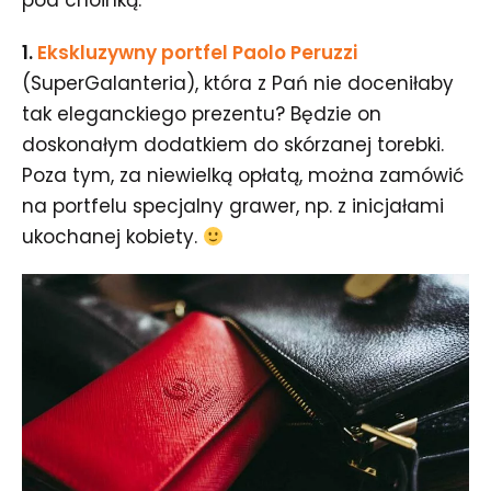
pod choinką:
1.
E
kskluzywny portfel Paolo
P
eruzzi
(SuperGalanteria), która z Pań nie doceniłaby
tak eleganckiego prezentu? Będzie on
doskonałym dodatkiem do skórzanej torebki.
Poza tym, za niewielką opłatą, można zamówić
na portfelu specjalny grawer, np. z inicjałami
ukochanej kobiety.