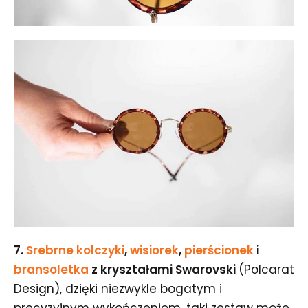
7.
Srebrne kolczyki
,
wisiorek
,
pierścionek
i
bransoletka
z kryształami Swarovski
(Polcarat
Design), dzięki niezwykle bogatym i
precyzyjnym wykończeniom, taki zestaw może