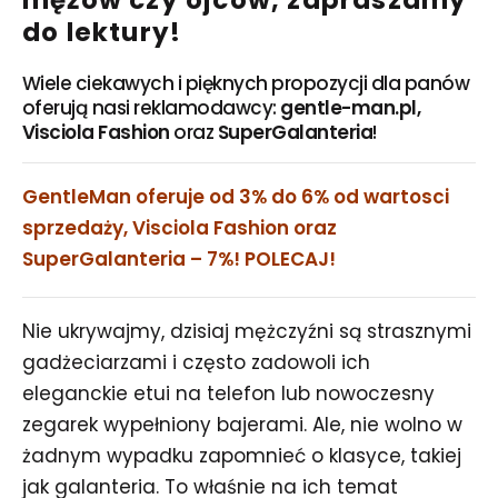
mężów czy ojców, zapraszamy
do lektury!
Wiele ciekawych i pięknych propozycji dla panów
oferują nasi reklamodawcy:
gentle-man.pl,
Visciola Fashion
oraz
SuperGalanteria
!
GentleMan oferuje od 3% do 6% od wartosci
sprzedaży, Visciola Fashion oraz
SuperGalanteria – 7%! POLECAJ!
Nie ukrywajmy, dzisiaj mężczyźni są strasznymi
gadżeciarzami i często zadowoli ich
eleganckie etui na telefon lub nowoczesny
zegarek wypełniony bajerami. Ale, nie wolno w
żadnym wypadku zapomnieć o klasyce, takiej
jak galanteria. To właśnie na ich temat