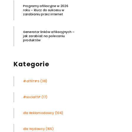
Programy afiliacyjne w 2026
roku – klucz do sukcesu w
zarabianiu przez internet
Generator linków afiliacyjnych –
jak zarabiać na polecaniu
produktów
Kategorie
#affilTIPS
(38)
#socialTIP
(17)
dla Reklamodawcy
(104)
dla Wydawcy
(165)