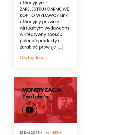
afiliacyjnym!
ZAREJESTRUJ DARMOWE
KONTO WYDAWCY Link
afiliacyjny pozwala
wirtualnym wydawcom
w kreatywny sposób
polecać produkty i
zarabiać prowizje […]
Czytaj dalej...
13 Kwi 2026
•
#affilTIPS
•