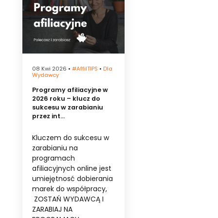
08 Kwi 2026
•
#affilTIPS
•
Dla
Wydawcy
Programy afiliacyjne w
2026 roku – klucz do
sukcesu w zarabianiu
przez int...
Kluczem do sukcesu w
zarabianiu na
programach
afiliacyjnych online jest
umiejętnosć dobierania
marek do współpracy,
ZOSTAŃ WYDAWCĄ I
ZARABIAJ NA