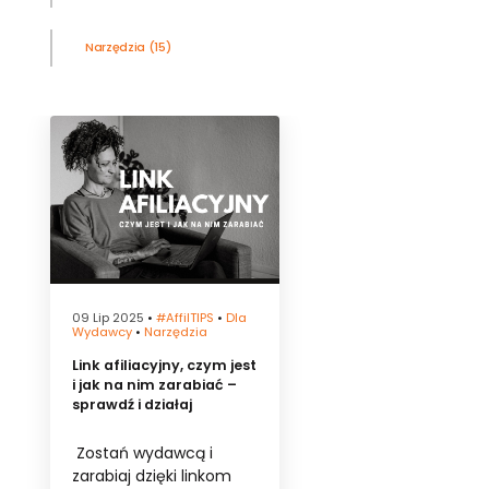
Narzędzia
(15)
09 Lip 2025
•
#affilTIPS
•
Dla
Wydawcy
•
Narzędzia
Link afiliacyjny, czym jest
i jak na nim zarabiać –
sprawdź i działaj
Zostań wydawcą i
zarabiaj dzięki linkom