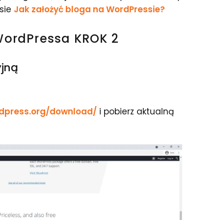
isie
Jak założyć bloga na WordPressie?
WordPressa KROK 2
yjną
rdpress.org/download/
i pobierz aktualną