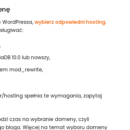
menę
ję WordPressa,
wybierz odpowiedni hosting
.
sługiwać:
,
aDB 10.0 lub nowszy,
łem mod_rewrite,
wer/hosting spełnia te wymagania, zapytaj
dzi czas na wybranie domeny, czyli
go bloga. Więcej na temat wyboru domeny