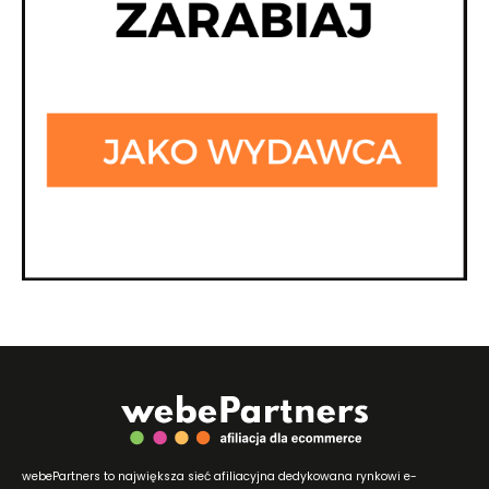
webePartners to największa sieć afiliacyjna dedykowana rynkowi e-