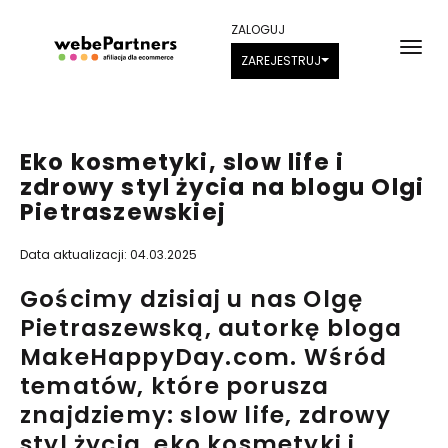
ZALOGUJ
ZAREJESTRUJ
Eko kosmetyki, slow life i
zdrowy styl życia na blogu Olgi
Pietraszewskiej
Data aktualizacji: 04.03.2025
Gościmy dzisiaj u nas Olgę
Pietraszewską, autorkę bloga
MakeHappyDay.com
.
Wśród
tematów, które porusza
znajdziemy:
slow life, zdrowy
styl życia, eko kosmetyk
i
i