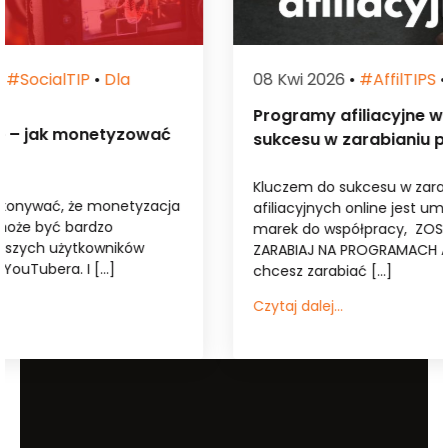
08 Kwi 2026
•
#affilTIPS
•
Dla Wydawcy
Programy afiliacyjne w 2026 roku – klucz do
sukcesu w zarabianiu przez int...
Kluczem do sukcesu w zarabianiu na programach
afiliacyjnych online jest umiejętnosć dobierania
marek do współpracy, ZOSTAŃ WYDAWCĄ I
ZARABIAJ NA PROGRAMACH AFILIACYJNYCH Jeśli
chcesz zarabiać […]
Czytaj dalej...