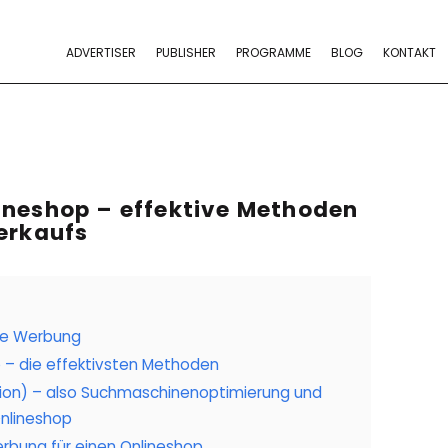
ADVERTISER
PUBLISHER
PROGRAMME
BLOG
KONTAKT
ineshop – effektive Methoden
erkaufs
die Werbung
 – die effektivsten Methoden
tion) – also Suchmaschinenoptimierung und
Onlineshop
rbung für einen Onlineshop