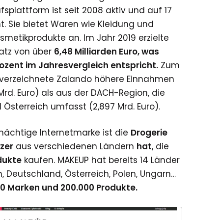
ufsplattform ist seit 2008 aktiv und auf 17
. Sie bietet Waren wie Kleidung und
metikprodukte an. Im Jahr 2019 erzielte
atz von über
6,48 Milliarden Euro, was
zent im Jahresvergleich entspricht.
Zum
e verzeichnete Zalando höhere Einnahmen
Mrd. Euro) als aus der DACH-Region, die
Österreich umfasst (2,897 Mrd. Euro).
e mächtige Internetmarke ist die
Drogerie
tzer
aus verschiedenen Ländern
hat
, die
dukte
kaufen. MAKEUP hat bereits 14 Länder
n, Deutschland, Österreich, Polen, Ungarn…
0 Marken und 200.000 Produkte.