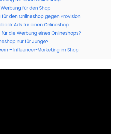
ve Werbung für den Shop
 für den Onlineshop gegen Provision
book Ads für einen Onlineshop
rt für die Werbung eines Onlineshops?
ineshop nur für Junge?
ern – Influencer-Marketing im Shop