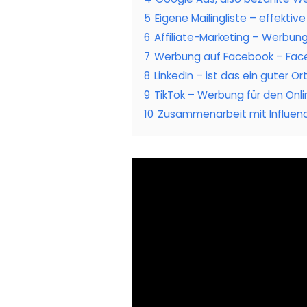
5
Eigene Mailingliste – effekti
6
Affiliate-Marketing – Werbung
7
Werbung auf Facebook – Face
8
LinkedIn – ist das ein guter O
9
TikTok – Werbung für den Onl
10
Zusammenarbeit mit Influenc