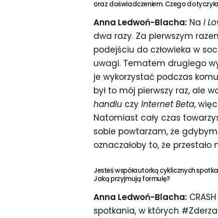
oraz doświadczeniem. Czego dotyczyła
Anna Ledwoń-Blacha:
Na
I L
dwa razy. Za pierwszym raze
podejściu do człowieka w so
uwagi. Tematem drugiego wys
je wykorzystać podczas komun
był to mój pierwszy raz, ale w
handlu
czy
Internet Beta
, wię
Natomiast cały czas towarzyszy
sobie powtarzam, że gdybym 
oznaczałoby to, że przestało 
Jesteś współautorką cyklicznych spotk
Jaką przyjmują formułę?
Anna Ledwoń-Blacha:
CRASH 
spotkania, w których #Zderz