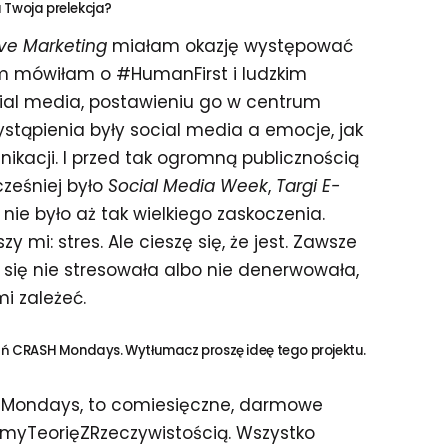
 Twoja prelekcja?
ove Marketing
miałam okazję występować
m mówiłam o #HumanFirst i ludzkim
cial media, postawieniu go w centrum
tąpienia były social media a emocje, jak
ikacji. I przed tak ogromną publicznością
cześniej było
Social Media Week
,
Targi E-
c nie było aż tak wielkiego zaskoczenia.
 mi: stres. Ale cieszę się, że jest. Zawsze
się nie stresowała albo nie denerwowała,
mi zależeć.
ań CRASH Mondays. Wytłumacz proszę ideę tego projektu.
Mondays, to comiesięczne, darmowe
amyTeorięZRzeczywistością. Wszystko