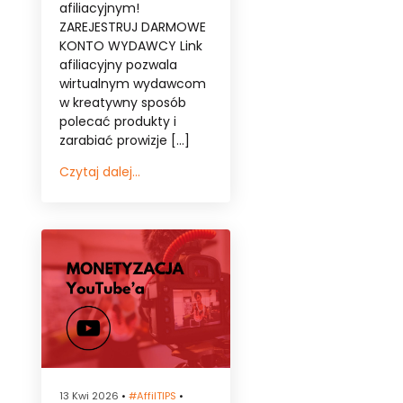
afiliacyjnym!
ZAREJESTRUJ DARMOWE
KONTO WYDAWCY Link
afiliacyjny pozwala
wirtualnym wydawcom
w kreatywny sposób
polecać produkty i
zarabiać prowizje […]
Czytaj dalej...
13 Kwi 2026
•
#affilTIPS
•