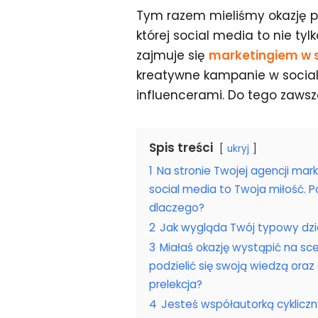
Tym razem mieliśmy okazję p
której social media to nie tyl
zajmuje się
marketingiem w 
kreatywne kampanie w social
influencerami. Do tego zawsze
Spis treści
ukryj
1
Na stronie Twojej agencji ma
social media to Twoja miłość. Po
dlaczego?
2
Jak wygląda Twój typowy dzi
3
Miałaś okazję wystąpić na sce
podzielić się swoją wiedzą or
prelekcja?
4
Jesteś współautorką cyklic