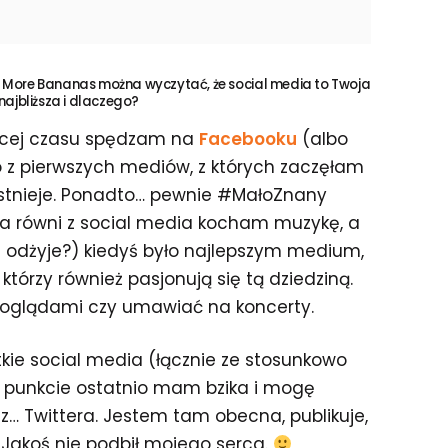
j More Bananas można wyczytać, że social media to Twoja
 najbliższa i dlaczego?
cej czasu spędzam na
Facebooku
(albo
o z pierwszych mediów, z których zaczęłam
e istnieje. Ponadto… pewnie #MałoZnany
Na równi z social media kocham muzykę, a
że odżyje?) kiedyś było najlepszym medium,
tórzy również pasjonują się tą dziedziną.
poglądami czy umawiać na koncerty.
tkie social media (łącznie ze stosunkowo
 punkcie ostatnio mam bzika i mogę
… Twittera. Jestem tam obecna, publikuje,
 Jakoś nie podbił mojego serca.