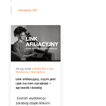
Narzędzia
(15)
09 Lip 2025
•
#affilTIPS
•
Dla
Wydawcy
•
Narzędzia
Link afiliacyjny, czym jest
i jak na nim zarabiać –
sprawdź i działaj
Zostań wydawcą i
zarabiaj dzięki linkom