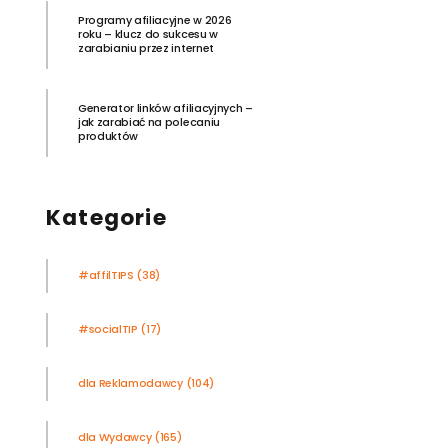
Programy afiliacyjne w 2026
roku – klucz do sukcesu w
zarabianiu przez internet
Generator linków afiliacyjnych –
jak zarabiać na polecaniu
produktów
Kategorie
#affilTIPS
(38)
#socialTIP
(17)
dla Reklamodawcy
(104)
dla Wydawcy
(165)