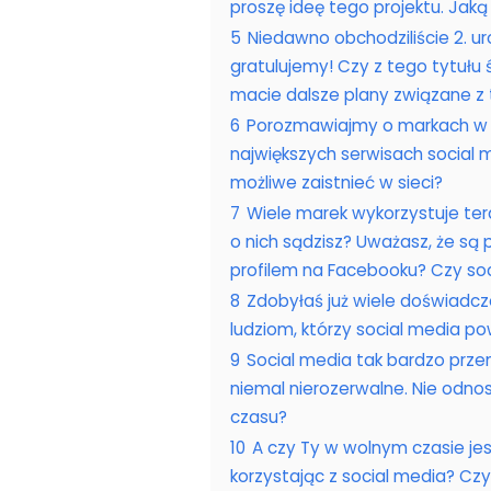
proszę ideę tego projektu. Jaką
5
Niedawno obchodziliście 2. ur
gratulujemy! Czy z tego tytułu 
macie dalsze plany związane z
6
Porozmawiajmy o markach w s
największych serwisach social 
możliwe zaistnieć w sieci?
7
Wiele marek wykorzystuje ter
o nich sądzisz? Uważasz, że są
profilem na Facebooku? Czy soc
8
Zdobyłaś już wiele doświadc
ludziom, którzy social media pow
9
Social media tak bardzo przen
niemal nierozerwalne. Nie odno
czasu?
10
A czy Ty w wolnym czasie je
korzystając z social media? Czy