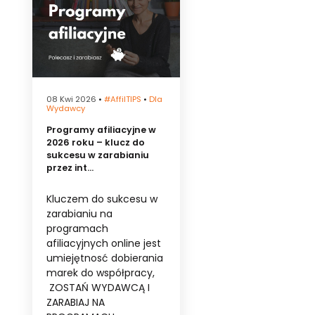
08 Kwi 2026
•
#affilTIPS
•
Dla
Wydawcy
Programy afiliacyjne w
2026 roku – klucz do
sukcesu w zarabianiu
przez int...
Kluczem do sukcesu w
zarabianiu na
programach
afiliacyjnych online jest
umiejętnosć dobierania
marek do współpracy,
ZOSTAŃ WYDAWCĄ I
ZARABIAJ NA