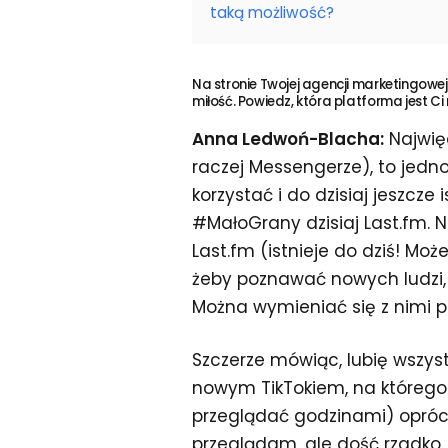
taką możliwość?
Na stronie Twojej agencji marketingowe
miłość. Powiedz, która platforma jest Ci
Anna Ledwoń-Blacha:
Najwię
raczej Messengerze), to jedn
korzystać i do dzisiaj jeszcz
#MałoGrany dzisiaj Last.fm. 
Last.fm (istnieje do dziś! Mo
żeby poznawać nowych ludzi, k
Można wymieniać się z nimi 
Szczerze mówiąc, lubię wszys
nowym TikTokiem, na którego
przeglądać godzinami) oprócz
przeglądam, ale dość rzadko.