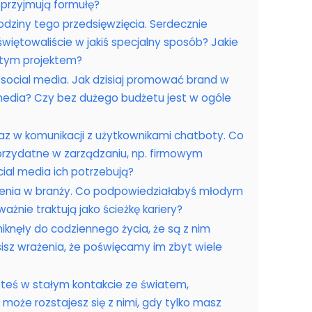
 przyjmują formułę?
odziny tego przedsięwzięcia. Serdecznie
świętowaliście w jakiś specjalny sposób? Jakie
 tym projektem?
ocial media. Jak dzisiaj promować brand w
media? Czy bez dużego budżetu jest w ogóle
az w komunikacji z użytkownikami chatboty. Co
 przydatne w zarządzaniu, np. firmowym
ial media ich potrzebują?
zenia w branży. Co podpowiedziałabyś młodym
ażnie traktują jako ścieżkę kariery?
iknęły do codziennego życia, że są z nim
sisz wrażenia, że poświęcamy im zbyt wiele
steś w stałym kontakcie ze światem,
 może rozstajesz się z nimi, gdy tylko masz