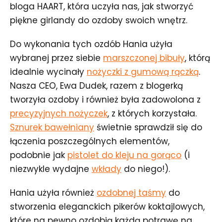
bloga HAART, która uczyła nas, jak stworzyć
piękne girlandy do ozdoby swoich wnętrz.
Do wykonania tych ozdób Hania użyła
wybranej przez siebie
marszczonej bibuły
, którą
idealnie wycinały
nożyczki z gumową rączką
.
Nasza CEO, Ewa Dudek, razem z blogerką
tworzyła ozdoby i również była zadowolona z
precyzyjnych nożyczek
, z których korzystała.
Sznurek bawełniany
świetnie sprawdził się do
łączenia poszczególnych elementów,
podobnie jak
pistolet do kleju na gorąco
(i
niezwykle wydajne
wkłady
do niego!).
Hania użyła również
ozdobnej taśmy
do
stworzenia eleganckich pikerów koktajlowych,
które na pewno ozdobią każdą potrawę na