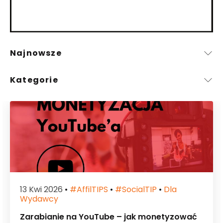
Najnowsze
Kategorie
13 Kwi 2026
•
#affilTIPS
•
#socialTIP
•
Dla
Wydawcy
Zarabianie na YouTube – jak monetyzować