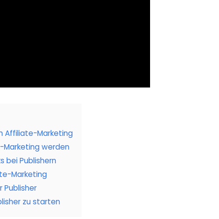
m Affiliate-Marketing
te-Marketing werden
ks bei Publishern
iate-Marketing
 Publisher
blisher zu starten