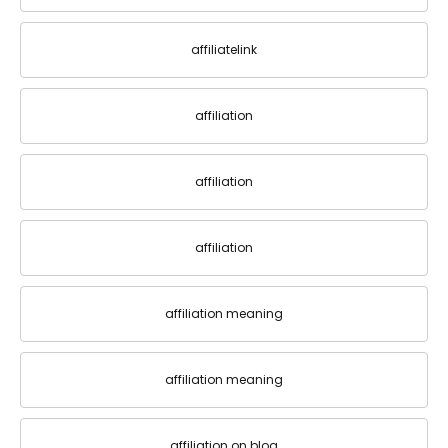
affiliatelink
affiliation
affiliation
affiliation
affiliation meaning
affiliation meaning
affiliation on blog