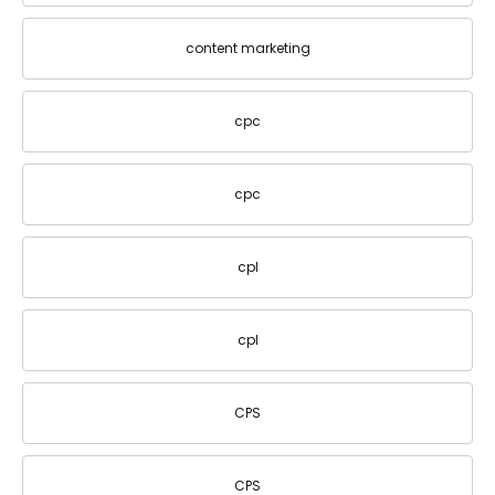
content marketing
cpc
cpc
cpl
cpl
CPS
CPS