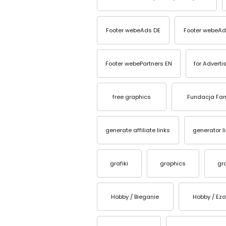
Footer webeAds DE
Footer webeAd
Footer webePartners EN
for Adverti
free graphics
Fundacja Fan
generate affiliate links
generator l
grafiki
graphics
gr
Hobby / Bieganie
Hobby / Ezo