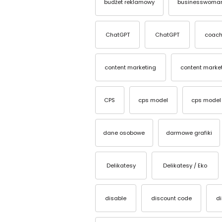
budżet reklamowy
businesswoma
ChatGPT
ChatGPT
coach
content marketing
content marke
CPS
cps model
cps model
dane osobowe
darmowe grafiki
Delikatesy
Delikatesy / Eko
disable
discount code
d