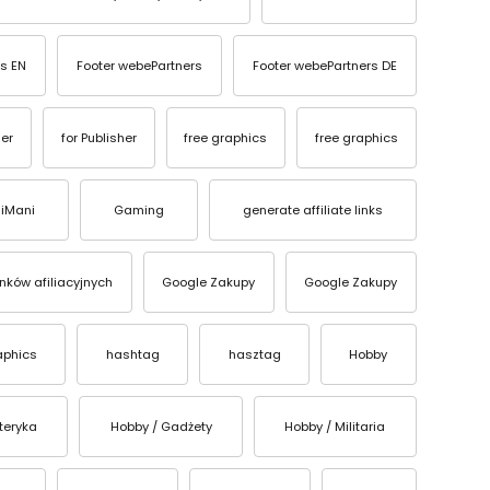
s EN
Footer webePartners
Footer webePartners DE
ser
for Publisher
free graphics
free graphics
iMani
Gaming
generate affiliate links
inków afiliacyjnych
Google Zakupy
Google Zakupy
aphics
hashtag
hasztag
Hobby
teryka
Hobby / Gadżety
Hobby / Militaria