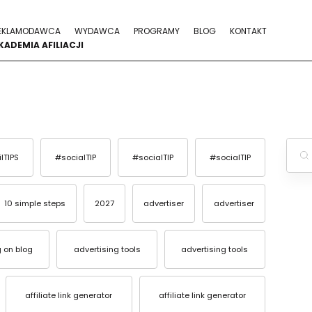
EKLAMODAWCA
WYDAWCA
PROGRAMY
BLOG
KONTAKT
KADEMIA AFILIACJI
ilTIPS
#socialTIP
#socialTIP
#socialTIP
10 simple steps
2027
advertiser
advertiser
g on blog
advertising tools
advertising tools
affiliate link generator
affiliate link generator