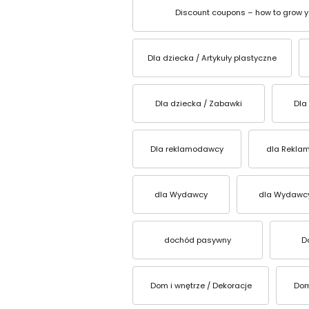
Discount coupons – how to grow yo
Dla dziecka / Artykuły plastyczne
Dla dziecka / Zabawki
Dla
Dla reklamodawcy
dla Rekla
dla Wydawcy
dla Wydawc
dochód pasywny
D
Dom i wnętrze / Dekoracje
Dom