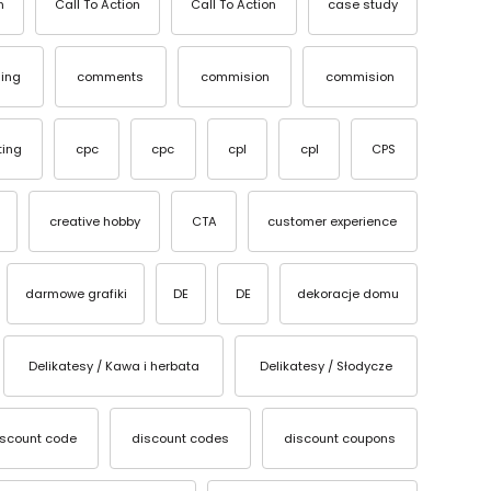
n
Call To Action
Call To Action
case study
ing
comments
commision
commision
ting
cpc
cpc
cpl
cpl
CPS
creative hobby
CTA
customer experience
darmowe grafiki
DE
DE
dekoracje domu
Delikatesy / Kawa i herbata
Delikatesy / Słodycze
iscount code
discount codes
discount coupons