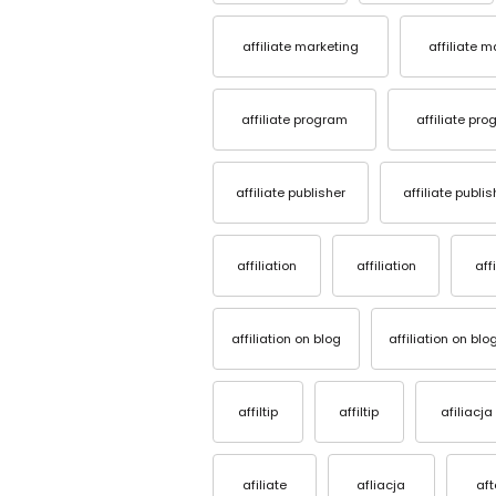
affiliate marketing
affiliate 
affiliate program
affiliate pr
affiliate publisher
affiliate publis
affiliation
affiliation
aff
affiliation on blog
affiliation on blo
affiltip
affiltip
afiliacja
afiliate
afliacja
af