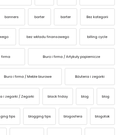
banners
barter
barter
Bez kategorii
owego
bez wkładu finansowego
billing cycle
i firma
Biuro i firma / Artykuły papiernicze
Biuro i firma / Meble biurowe
Biżuteria i zegarki
ia i zegarki / Zegarki
black friday
blog
blog
ging tips
blogging tips
blogosfera
blogotok