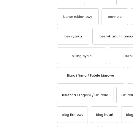
baner reklamowy
banners
bez ryzyka
bez wkładu finans
billing cycle
Biuro 
Biuro i firma / Fotele biurowe
Biżuteria i zegarki / Biżuteria
Biżuter
blog firmowy
blog haart
blog