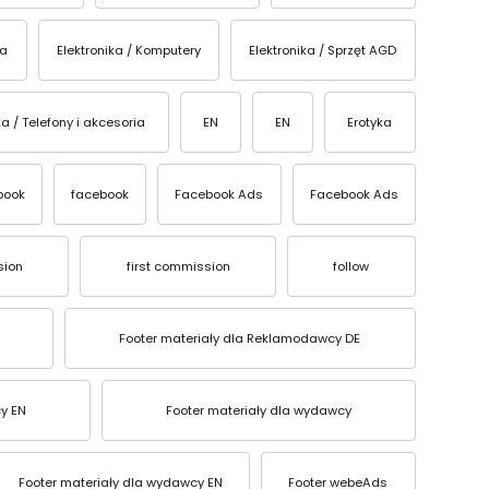
ka
Elektronika / Komputery
Elektronika / Sprzęt AGD
ka / Telefony i akcesoria
EN
EN
Erotyka
book
facebook
Facebook Ads
Facebook Ads
sion
first commission
follow
Footer materiały dla Reklamodawcy DE
y EN
Footer materiały dla wydawcy
Footer materiały dla wydawcy EN
Footer webeAds