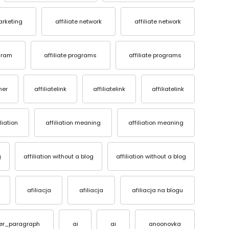
marketing
affiliate network
affiliate network
ogram
affiliate programs
affiliate programs
her
affiliatelink
affiliatelink
affiliatelink
iliation
affiliation meaning
affiliation meaning
g
affiliation without a blog
affiliation without a blog
afiliacja
afiliacja
afiliacja na blogu
ter_paragraph
ai
ai
anoonovka