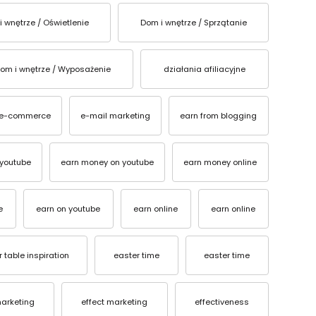
i wnętrze / Oświetlenie
Dom i wnętrze / Sprzątanie
om i wnętrze / Wyposażenie
działania afiliacyjne
e-commerce
e-mail marketing
earn from blogging
youtube
earn money on youtube
earn money online
e
earn on youtube
earn online
earn online
 table inspiration
easter time
easter time
marketing
effect marketing
effectiveness