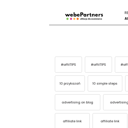
R
A
#affilTIPS
#affilTIPS
#aff
10 przykazań
10 simple steps
advertising on blog
advertisin
affiliate link
affiliate link