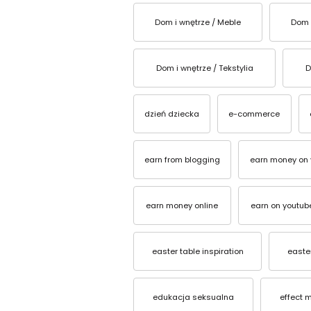
Dom i wnętrze / Meble
Dom 
Dom i wnętrze / Tekstylia
D
dzień dziecka
e-commerce
earn from blogging
earn money on 
earn money online
earn on youtub
easter table inspiration
easter
edukacja seksualna
effect 