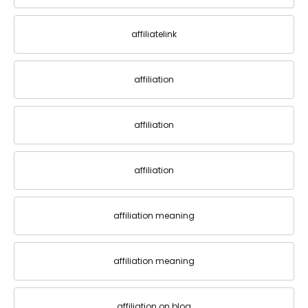
affiliatelink
affiliation
affiliation
affiliation
affiliation meaning
affiliation meaning
affiliation on blog