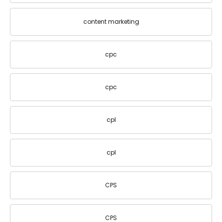
content marketing
cpc
cpc
cpl
cpl
CPS
CPS