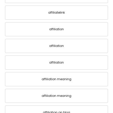
affiliatelink
affiliation
affiliation
affiliation
affiliation meaning
affiliation meaning
affiliation on blog