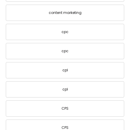
content marketing
cpc
cpc
cpl
cpl
CPS
CPS