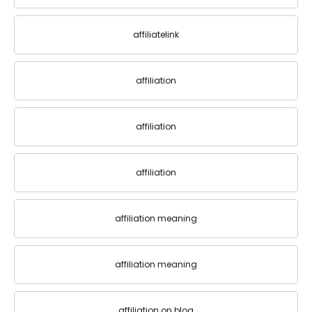
affiliatelink
affiliation
affiliation
affiliation
affiliation meaning
affiliation meaning
affiliation on blog