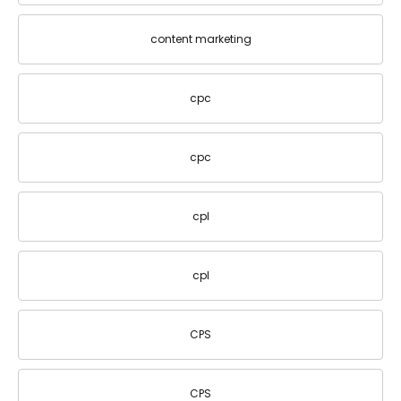
content marketing
cpc
cpc
cpl
cpl
CPS
CPS