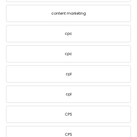
content marketing
cpc
cpc
cpl
cpl
CPS
CPS