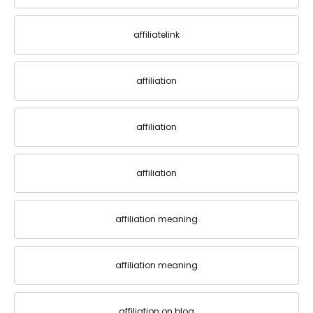
affiliatelink
affiliation
affiliation
affiliation
affiliation meaning
affiliation meaning
affiliation on blog