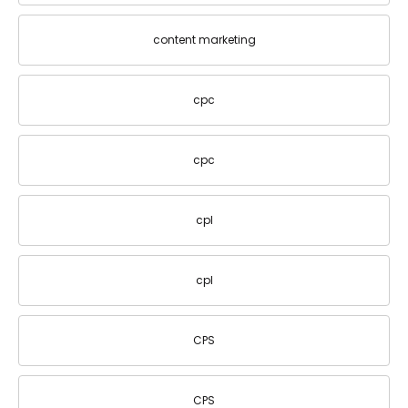
content marketing
cpc
cpc
cpl
cpl
CPS
CPS