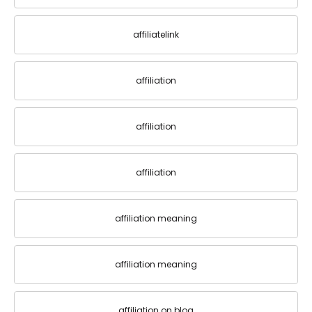
affiliatelink
affiliation
affiliation
affiliation
affiliation meaning
affiliation meaning
affiliation on blog