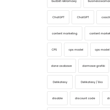
budżet reklamowy
businesswoma
ChatGPT
ChatGPT
coach
content marketing
content marke
CPS
cps model
cps model
dane osobowe
darmowe grafiki
Delikatesy
Delikatesy / Eko
disable
discount code
d