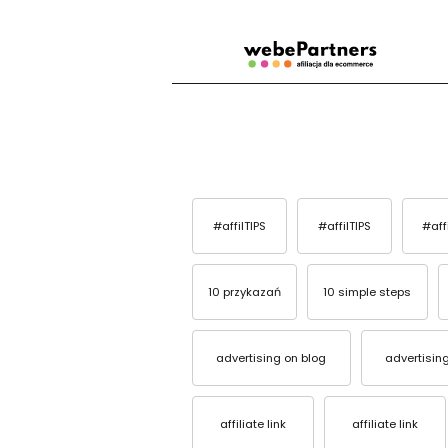
#affilTIPS
#affilTIPS
#aff
10 przykazań
10 simple steps
advertising on blog
advertisin
affiliate link
affiliate link