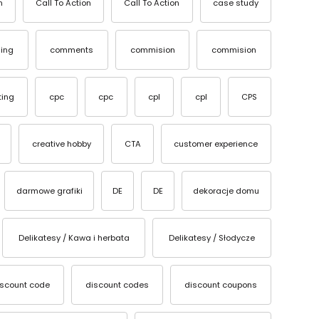
n
Call To Action
Call To Action
case study
ing
comments
commision
commision
ting
cpc
cpc
cpl
cpl
CPS
creative hobby
CTA
customer experience
darmowe grafiki
DE
DE
dekoracje domu
Delikatesy / Kawa i herbata
Delikatesy / Słodycze
iscount code
discount codes
discount coupons