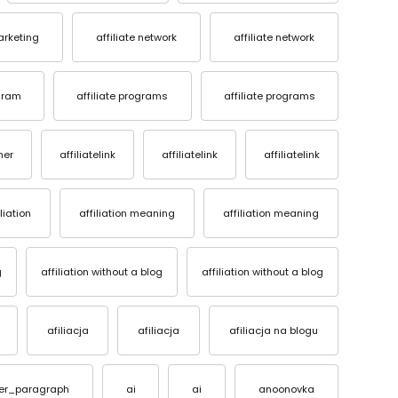
marketing
affiliate network
affiliate network
ogram
affiliate programs
affiliate programs
her
affiliatelink
affiliatelink
affiliatelink
iliation
affiliation meaning
affiliation meaning
g
affiliation without a blog
affiliation without a blog
afiliacja
afiliacja
afiliacja na blogu
ter_paragraph
ai
ai
anoonovka