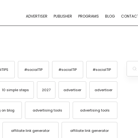
ADVERTISER
PUBLISHER
PROGRAMS
BLOG
CONTAC
ilTIPS
#socialTIP
#socialTIP
#socialTIP
10 simple steps
2027
advertiser
advertiser
g on blog
advertising tools
advertising tools
affiliate link generator
affiliate link generator