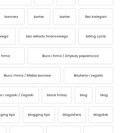
banners
barter
barter
Bez kategorii
owego
bez wkładu finansowego
billing cycle
i firma
Biuro i firma / Artykuły papiernicze
Biuro i firma / Meble biurowe
Biżuteria i zegarki
ia i zegarki / Zegarki
black friday
blog
blog
ging tips
blogging tips
blogosfera
blogotok