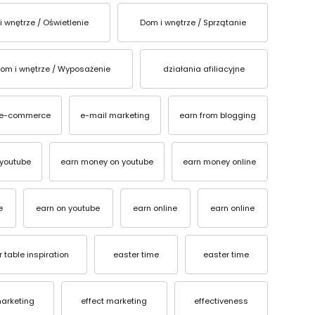
i wnętrze / Oświetlenie
Dom i wnętrze / Sprzątanie
om i wnętrze / Wyposażenie
działania afiliacyjne
e-commerce
e-mail marketing
earn from blogging
youtube
earn money on youtube
earn money online
e
earn on youtube
earn online
earn online
 table inspiration
easter time
easter time
marketing
effect marketing
effectiveness