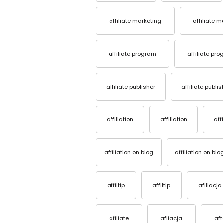
affiliate marketing
affiliate 
affiliate program
affiliate pr
affiliate publisher
affiliate publis
affiliation
affiliation
aff
affiliation on blog
affiliation on blo
affiltip
affiltip
afiliacja
afiliate
afliacja
af