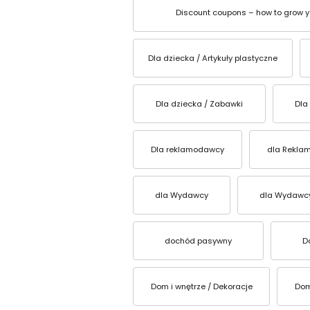
Discount coupons – how to grow yo
Dla dziecka / Artykuły plastyczne
Dla dziecka / Zabawki
Dla
Dla reklamodawcy
dla Rekla
dla Wydawcy
dla Wydawc
dochód pasywny
D
Dom i wnętrze / Dekoracje
Dom