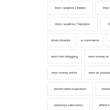
Dom i wnętrze / Meble
Dom 
Dom i wnętrze / Tekstylia
D
dzień dziecka
e-commerce
earn from blogging
earn money on 
earn money online
earn on youtub
easter table inspiration
easter
edukacja seksualna
effect 