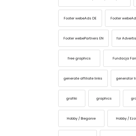
Footer webeAds DE
Footer webeAd
Footer webePartners EN
for Adverti
free graphics
Fundacja Fan
generate affiliate links
generator l
grafiki
graphics
gr
Hobby / Bieganie
Hobby / Ezo