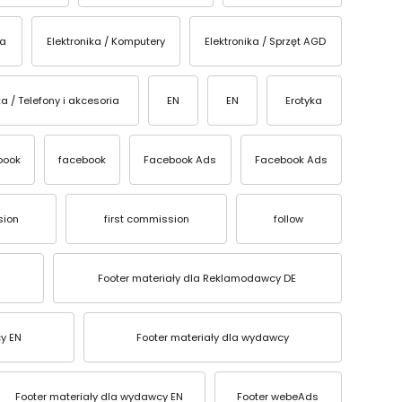
ka
Elektronika / Komputery
Elektronika / Sprzęt AGD
ka / Telefony i akcesoria
EN
EN
Erotyka
book
facebook
Facebook Ads
Facebook Ads
sion
first commission
follow
Footer materiały dla Reklamodawcy DE
y EN
Footer materiały dla wydawcy
Footer materiały dla wydawcy EN
Footer webeAds