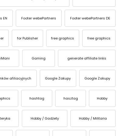
s EN
Footer webePartners
Footer webePartners DE
ser
for Publisher
free graphics
free graphics
iMani
Gaming
generate affiliate links
inków afiliacyjnych
Google Zakupy
Google Zakupy
aphics
hashtag
hasztag
Hobby
teryka
Hobby / Gadżety
Hobby / Militaria