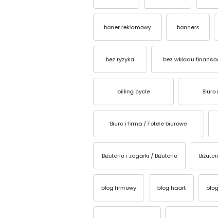
baner reklamowy
banners
bez ryzyka
bez wkładu finans
billing cycle
Biuro 
Biuro i firma / Fotele biurowe
Biżuteria i zegarki / Biżuteria
Biżuter
blog firmowy
blog haart
blog