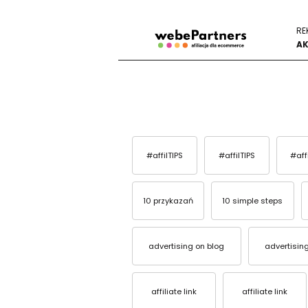
RE
AK
#affilTIPS
#affilTIPS
#aff
10 przykazań
10 simple steps
advertising on blog
advertisin
affiliate link
affiliate link