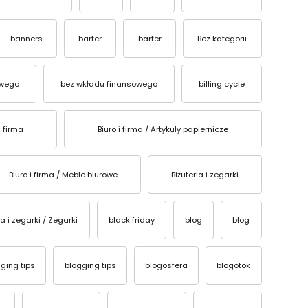
banners
barter
barter
Bez kategorii
owego
bez wkładu finansowego
billing cycle
i firma
Biuro i firma / Artykuły papiernicze
Biuro i firma / Meble biurowe
Biżuteria i zegarki
ia i zegarki / Zegarki
black friday
blog
blog
ging tips
blogging tips
blogosfera
blogotok