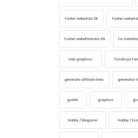
Footer webeAds DE
Footer webeAd
Footer webePartners EN
for Adverti
free graphics
Fundacja Fan
generate affiliate links
generator l
grafiki
graphics
gr
Hobby / Bieganie
Hobby / Ezo