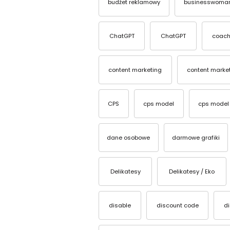
budżet reklamowy
businesswoma
ChatGPT
ChatGPT
coach
content marketing
content marke
CPS
cps model
cps model
dane osobowe
darmowe grafiki
Delikatesy
Delikatesy / Eko
disable
discount code
d