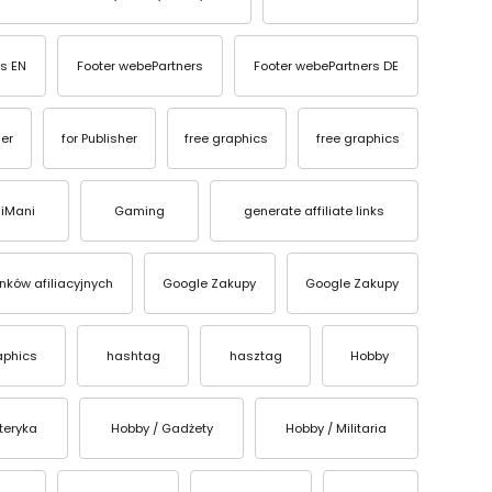
s EN
Footer webePartners
Footer webePartners DE
ser
for Publisher
free graphics
free graphics
iMani
Gaming
generate affiliate links
inków afiliacyjnych
Google Zakupy
Google Zakupy
aphics
hashtag
hasztag
Hobby
teryka
Hobby / Gadżety
Hobby / Militaria