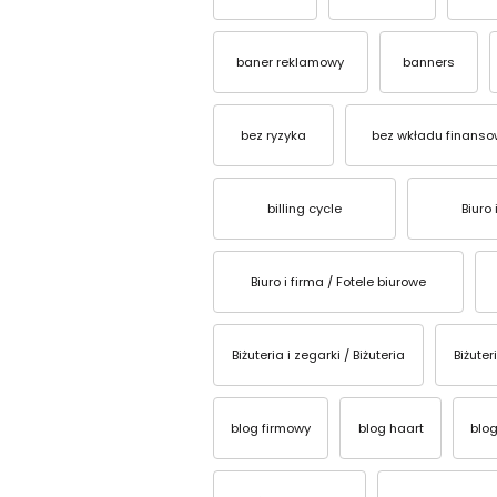
baner reklamowy
banners
bez ryzyka
bez wkładu finans
billing cycle
Biuro 
Biuro i firma / Fotele biurowe
Biżuteria i zegarki / Biżuteria
Biżuter
blog firmowy
blog haart
blog