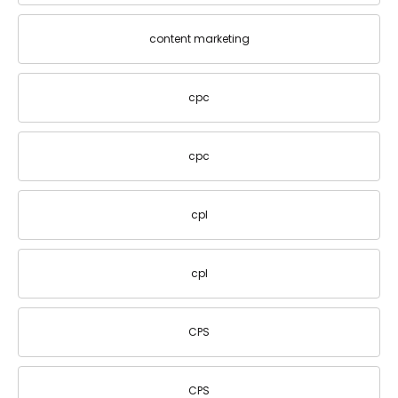
content marketing
cpc
cpc
cpl
cpl
CPS
CPS