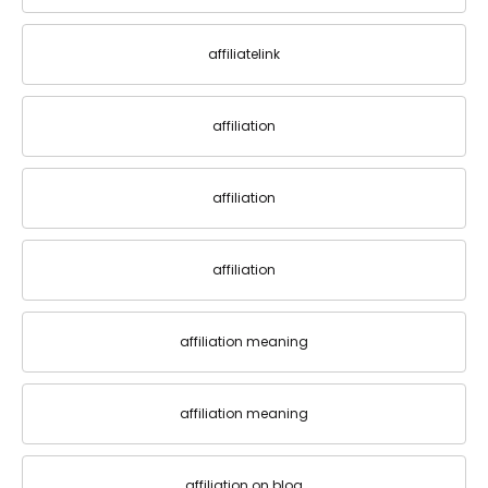
affiliatelink
affiliation
affiliation
affiliation
affiliation meaning
affiliation meaning
affiliation on blog