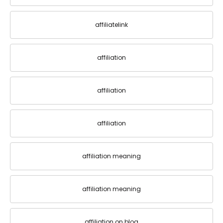
affiliatelink
affiliation
affiliation
affiliation
affiliation meaning
affiliation meaning
affiliation on blog