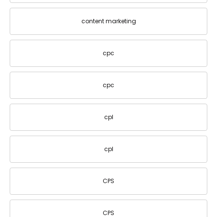
content marketing
cpc
cpc
cpl
cpl
CPS
CPS