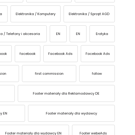
ka
Elektronika / Komputery
Elektronika / Sprzęt AGD
ka / Telefony i akcesoria
EN
EN
Erotyka
book
facebook
Facebook Ads
Facebook Ads
sion
first commission
follow
Footer materiały dla Reklamodawcy DE
y EN
Footer materiały dla wydawcy
Footer materiały dla wydawcy EN
Footer webeAds