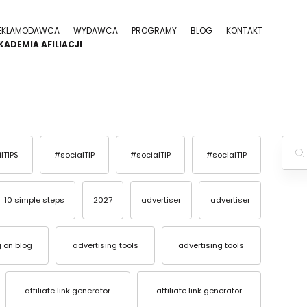
EKLAMODAWCA
WYDAWCA
PROGRAMY
BLOG
KONTAKT
KADEMIA AFILIACJI
ilTIPS
#socialTIP
#socialTIP
#socialTIP
10 simple steps
2027
advertiser
advertiser
g on blog
advertising tools
advertising tools
affiliate link generator
affiliate link generator