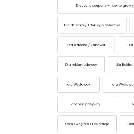
Discount coupons – how to grow yo
Dla dziecka / Artykuły plastyczne
Dla dziecka / Zabawki
Dla
Dla reklamodawcy
dla Rekla
dla Wydawcy
dla Wydawc
dochód pasywny
D
Dom i wnętrze / Dekoracje
Dom