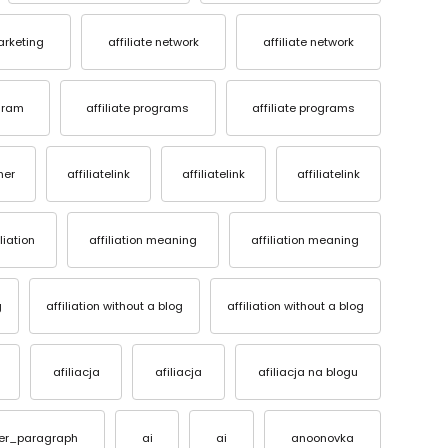
marketing
affiliate network
affiliate network
ogram
affiliate programs
affiliate programs
her
affiliatelink
affiliatelink
affiliatelink
iliation
affiliation meaning
affiliation meaning
g
affiliation without a blog
affiliation without a blog
afiliacja
afiliacja
afiliacja na blogu
ter_paragraph
ai
ai
anoonovka