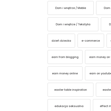
Dom i wnętrze / Meble
Dom 
Dom i wnętrze / Tekstylia
D
dzień dziecka
e-commerce
earn from blogging
earn money on 
earn money online
earn on youtub
easter table inspiration
easter
edukacja seksualna
effect 