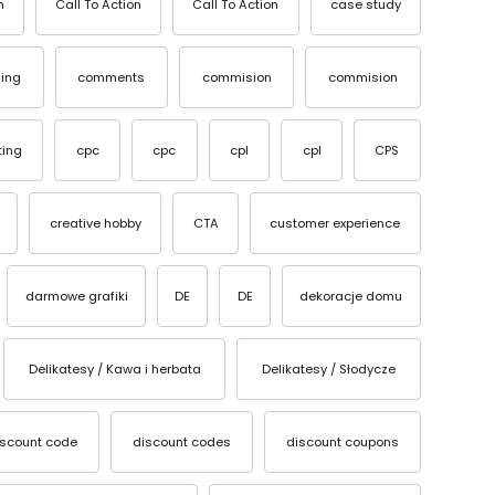
n
Call To Action
Call To Action
case study
ing
comments
commision
commision
ting
cpc
cpc
cpl
cpl
CPS
creative hobby
CTA
customer experience
darmowe grafiki
DE
DE
dekoracje domu
Delikatesy / Kawa i herbata
Delikatesy / Słodycze
iscount code
discount codes
discount coupons