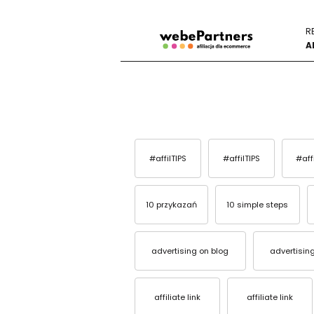
R
A
#affilTIPS
#affilTIPS
#aff
10 przykazań
10 simple steps
advertising on blog
advertisin
affiliate link
affiliate link