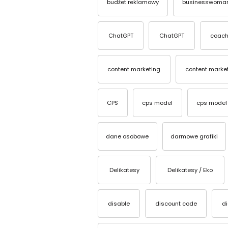
budżet reklamowy
businesswoma
ChatGPT
ChatGPT
coach
content marketing
content marke
CPS
cps model
cps model
dane osobowe
darmowe grafiki
Delikatesy
Delikatesy / Eko
disable
discount code
d