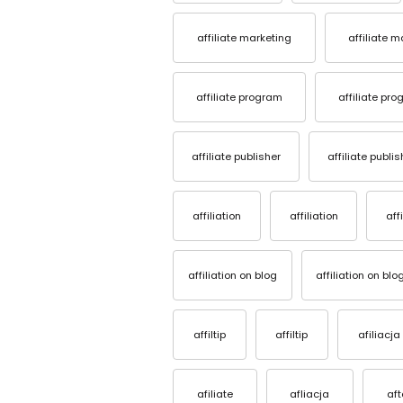
affiliate marketing
affiliate 
affiliate program
affiliate pr
affiliate publisher
affiliate publis
affiliation
affiliation
aff
affiliation on blog
affiliation on blo
affiltip
affiltip
afiliacja
afiliate
afliacja
af