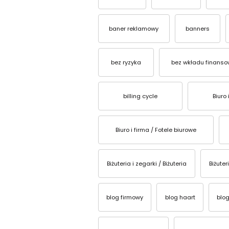
baner reklamowy
banners
bez ryzyka
bez wkładu finans
billing cycle
Biuro 
Biuro i firma / Fotele biurowe
Biżuteria i zegarki / Biżuteria
Biżuter
blog firmowy
blog haart
blog