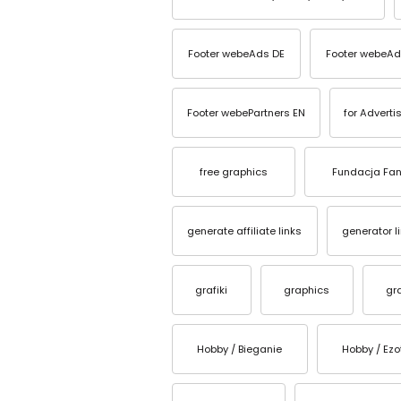
Footer webeAds DE
Footer webeAd
Footer webePartners EN
for Adverti
free graphics
Fundacja Fan
generate affiliate links
generator l
grafiki
graphics
gr
Hobby / Bieganie
Hobby / Ezo