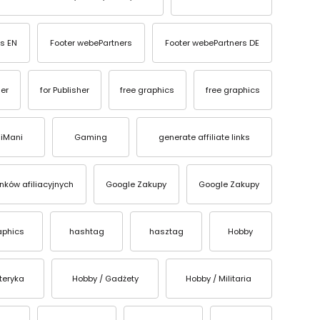
s EN
Footer webePartners
Footer webePartners DE
ser
for Publisher
free graphics
free graphics
iMani
Gaming
generate affiliate links
inków afiliacyjnych
Google Zakupy
Google Zakupy
aphics
hashtag
hasztag
Hobby
teryka
Hobby / Gadżety
Hobby / Militaria