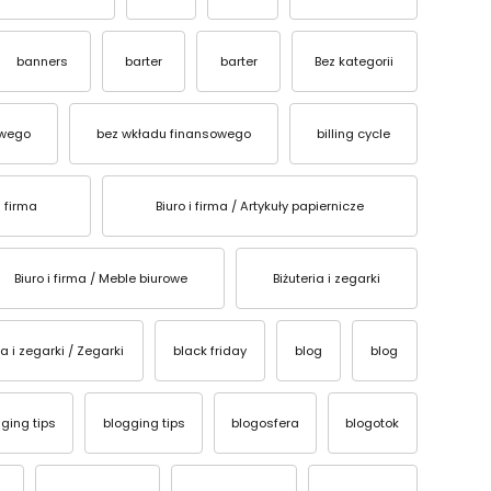
banners
barter
barter
Bez kategorii
owego
bez wkładu finansowego
billing cycle
i firma
Biuro i firma / Artykuły papiernicze
Biuro i firma / Meble biurowe
Biżuteria i zegarki
ia i zegarki / Zegarki
black friday
blog
blog
ging tips
blogging tips
blogosfera
blogotok