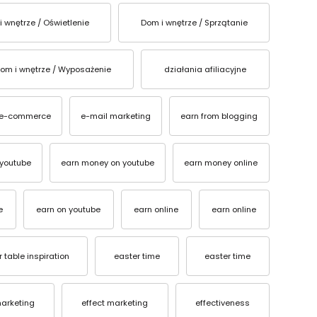
i wnętrze / Oświetlenie
Dom i wnętrze / Sprzątanie
om i wnętrze / Wyposażenie
działania afiliacyjne
e-commerce
e-mail marketing
earn from blogging
youtube
earn money on youtube
earn money online
e
earn on youtube
earn online
earn online
 table inspiration
easter time
easter time
marketing
effect marketing
effectiveness